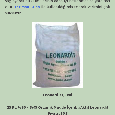
sağlayarak bitki köklerinin daha iyi beslenmesine yardımcı
olur.
Tarımsal Jips
ile kullanıldığında toprak verimini çok
yükseltir.
Leonardit Çuval
25 Kg %30 – %45 Organik Madde İçerikli Aktif Leonardit
Fiyatı : 10 $