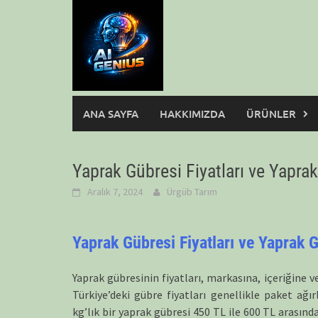
Skip
to
content
ANA SAYFA
HAKKIMIZDA
ÜRÜNLER
Yaprak Gübresi Fiyatları ve Yaprak
Aralık 7, 2024
Ürgüb Tarım
Yaprak Gübresi Fiyatları ve Yaprak G
Yaprak gübresinin fiyatları, markasına, içeriğine v
Türkiye’deki gübre fiyatları genellikle paket ağır
kg’lık bir yaprak gübresi 450 TL ile 600 TL arasında 