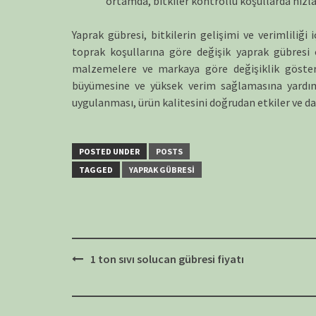
ortamda, bitkiler kontrollü koşullarda hızla 
Yaprak gübresi, bitkilerin gelişimi ve verimliliği 
toprak koşullarına göre değişik yaprak gübresi çe
malzemelere ve markaya göre değişiklik göstereb
büyümesine ve yüksek verim sağlamasına yardımc
uygulanması, ürün kalitesini doğrudan etkiler ve da
POSTED UNDER
POSTS
TAGGED
YAPRAK GÜBRESI
Post
1 ton sıvı solucan gübresi fiyatı
navigation