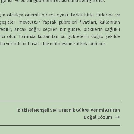
gelişir ve bu tür gübrelerin etkisi daha belirgin olur.
için oldukça önemli bir rol oynar. Farklı bitki türlerine ve
şitleri mevcuttur. Yaprak gübreleri fiyatları, kullanılan
ilir, ancak doğru seçilen bir gübre, bitkilerin sağlıklı
ı olur. Tarımda kullanılan bu gübrelerin doğru şekilde
ha verimli bir hasat elde edilmesine katkıda bulunur.
Bitkisel Menşeli Sıvı Organik Gübre: Verimi Artıran
Doğal Çözüm