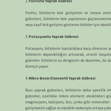
2.
Fosforlu Yaprak Gübresi
Fosfor, bitkilerin kök gelişimini ve meyve üret
gübreleri, bitkilerin kök yapılarının güçlenmesine
veya zayıf kök gelişimi gösteren bitkiler için idealdi
3.
Potasyumlu Yaprak Gübresi
Potasyum, bitkilerin hastalıklara karşı direncini 
bitkilerin dayanıklılığını artırarak, stresli koşu
gübreler bitkilerin su dengesini de düzenler, bu d
dirençli yapar.
4.
Mikro Besin Elementli Yaprak Gübresi
Bazı yaprak gübreleri, bitkilerin daha spesifik ih
gübreler, özellikle mikro element eksiklikleri gör
magnezyum, kalsiyum, bor, çinko gibi mineraller bu
gelişmesini sağlar ve eksiklik nedeniyle ortaya çıka