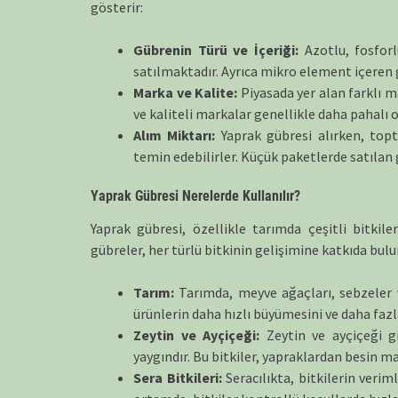
gösterir:
Gübrenin Türü ve İçeriği:
Azotlu, fosforlu
satılmaktadır. Ayrıca mikro element içeren g
Marka ve Kalite:
Piyasada yer alan farklı ma
ve kaliteli markalar genellikle daha pahalı ol
Alım Miktarı:
Yaprak gübresi alırken, topt
temin edebilirler. Küçük paketlerde satılan 
Yaprak Gübresi Nerelerde Kullanılır?
Yaprak gübresi, özellikle tarımda çeşitli bitkile
gübreler, her türlü bitkinin gelişimine katkıda bulun
Tarım:
Tarımda, meyve ağaçları, sebzeler ve 
ürünlerin daha hızlı büyümesini ve daha faz
Zeytin ve Ayçiçeği:
Zeytin ve ayçiçeği gi
yaygındır. Bu bitkiler, yapraklardan besin mad
Sera Bitkileri:
Seracılıkta, bitkilerin verim