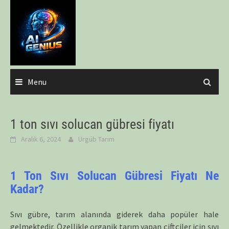
Skip
to
content
Menu
1 ton sıvı solucan gübresi fiyatı
Aralık 6, 2024
Ürgüb Tarım
1 Ton Sıvı Solucan Gübresi Fiyatı Ne
Kadar?
Sıvı gübre, tarım alanında giderek daha popüler hale
gelmektedir. Özellikle organik tarım yapan çiftçiler için sıvı