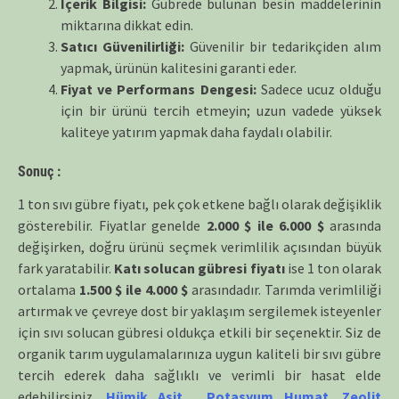
İçerik Bilgisi:
Gübrede bulunan besin maddelerinin
miktarına dikkat edin.
Satıcı Güvenilirliği:
Güvenilir bir tedarikçiden alım
yapmak, ürünün kalitesini garanti eder.
Fiyat ve Performans Dengesi:
Sadece ucuz olduğu
için bir ürünü tercih etmeyin; uzun vadede yüksek
kaliteye yatırım yapmak daha faydalı olabilir.
Sonuç :
1 ton sıvı gübre fiyatı, pek çok etkene bağlı olarak değişiklik
gösterebilir. Fiyatlar genelde
2.000 $ ile 6.000 $
arasında
değişirken, doğru ürünü seçmek verimlilik açısından büyük
fark yaratabilir.
Katı solucan gübresi fiyatı
ise 1 ton olarak
ortalama
1.500 $ ile 4.000 $
arasındadır. Tarımda verimliliği
artırmak ve çevreye dost bir yaklaşım sergilemek isteyenler
için sıvı solucan gübresi oldukça etkili bir seçenektir. Siz de
organik tarım uygulamalarınıza uygun kaliteli bir sıvı gübre
tercih ederek daha sağlıklı ve verimli bir hasat elde
edebilirsiniz.
Hümik Asit
,
Potasyum Humat
,
Zeolit