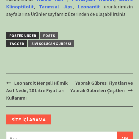
Klinoptilolit
,
Tarımsal Jips
,
Leonardit
ürünlerimizin
sayfalarına Ürünler sayfamız üzerinden de ulaşabilirsiniz.
POSTED UNDER
POSTS
TAGGED
SIVI SOLUCAN GÜBRESI
Post
Leonardit Menşeli Hümik
Yaprak Gübresi Fiyatları ve
navigation
Asit Nedir, 20 Litre Fiyatları
Yaprak Gübreleri Çeşitleri
Kullanımı
SİTE İÇİ ARAMA
Arama: