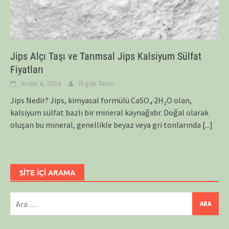
Jips Alçı Taşı ve Tarımsal Jips Kalsiyum Sülfat
Fiyatları
Aralık 4, 2024
Ürgüb Tarım
Jips Nedir? Jips, kimyasal formülü CaSO₄·2H₂O olan,
kalsiyum sülfat bazlı bir mineral kaynağıdır. Doğal olarak
oluşan bu mineral, genellikle beyaz veya gri tonlarında
[...]
SİTE İÇİ ARAMA
Arama: